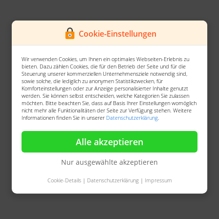
Cookie-Einstellungen
Wir verwenden Cookies, um Ihnen ein optimales Webseiten-Erlebnis zu
bieten. Dazu zählen Cookies, die für den Betrieb der Seite und für die
Steuerung unserer kommerziellen Unternehmensziele notwendig sind,
sowie solche, die lediglich zu anonymen Statistikzwecken, für
Komforteinstellungen oder zur Anzeige personalisierter Inhalte genutzt
werden. Sie können selbst entscheiden, welche Kategorien Sie zulassen
möchten. Bitte beachten Sie, dass auf Basis Ihrer Einstellungen womöglich
nicht mehr alle Funktionalitäten der Seite zur Verfügung stehen. Weitere
Informationen finden Sie in unserer
Datenschutzerklärung
.
Alle akzeptieren
Nur ausgewählte akzeptieren
Cookie-Details
|
Datenschutzerklärung
|
Impressum