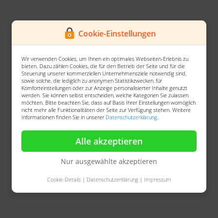
Cookie-Einstellungen
Wir verwenden Cookies, um Ihnen ein optimales Webseiten-Erlebnis zu
bieten. Dazu zählen Cookies, die für den Betrieb der Seite und für die
Steuerung unserer kommerziellen Unternehmensziele notwendig sind,
sowie solche, die lediglich zu anonymen Statistikzwecken, für
Komforteinstellungen oder zur Anzeige personalisierter Inhalte genutzt
werden. Sie können selbst entscheiden, welche Kategorien Sie zulassen
möchten. Bitte beachten Sie, dass auf Basis Ihrer Einstellungen womöglich
nicht mehr alle Funktionalitäten der Seite zur Verfügung stehen. Weitere
Informationen finden Sie in unserer
Datenschutzerklärung
.
Alle akzeptieren
Nur ausgewählte akzeptieren
Cookie-Details
|
Datenschutzerklärung
|
Impressum