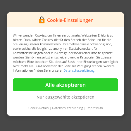
Cookie-Einstellungen
Wir verwenden Cookies, um Ihnen ein optimales Webseiten-Erlebnis zu
bieten. Dazu zählen Cookies, die für den Betrieb der Seite und für die
Steuerung unserer kommerziellen Unternehmensziele notwendig sind,
sowie solche, die lediglich zu anonymen Statistikzwecken, für
Komforteinstellungen oder zur Anzeige personalisierter Inhalte genutzt
werden. Sie können selbst entscheiden, welche Kategorien Sie zulassen
möchten. Bitte beachten Sie, dass auf Basis Ihrer Einstellungen womöglich
nicht mehr alle Funktionalitäten der Seite zur Verfügung stehen. Weitere
Informationen finden Sie in unserer
Datenschutzerklärung
.
Alle akzeptieren
Nur ausgewählte akzeptieren
Cookie-Details
|
Datenschutzerklärung
|
Impressum