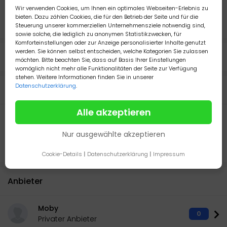
85748 Garching bei München
Wir verwenden Cookies, um Ihnen ein optimales Webseiten-Erlebnis zu
bieten. Dazu zählen Cookies, die für den Betrieb der Seite und für die
05 November 2023
727
Steuerung unserer kommerziellen Unternehmensziele notwendig sind,
sowie solche, die lediglich zu anonymen Statistikzwecken, für
Komforteinstellungen oder zur Anzeige personalisierter Inhalte genutzt
werden. Sie können selbst entscheiden, welche Kategorien Sie zulassen
Details
möchten. Bitte beachten Sie, dass auf Basis Ihrer Einstellungen
womöglich nicht mehr alle Funktionalitäten der Seite zur Verfügung
stehen. Weitere Informationen finden Sie in unserer
Datenschutzerklärung
.
Beschreibung
Alle akzeptieren
Hallo, ich suche 2 Axolotl Jungtiere. Wenn möglich 1 Albino
und ein schwarzes oder blaues, gerne auch fleckig ????
Nur ausgewählte akzeptieren
Ab Ende Dezember/Januar 2023/2024.
Es sind unsere ersten Axolotl, aber wir wissen schon einiges.
Cookie-Details
|
Datenschutzerklärung
|
Impressum
Anbieter
Moby
0
Privater Anbieter