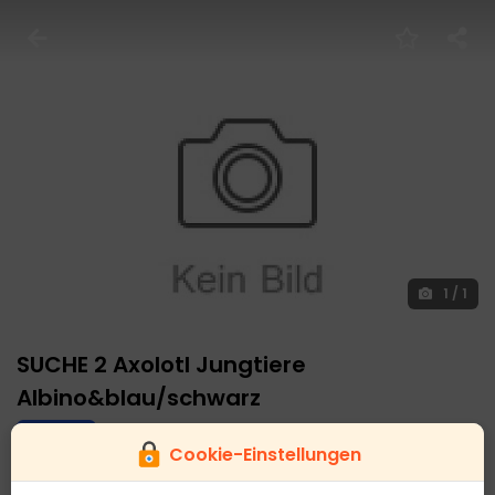
1
/
1
SUCHE 2 Axolotl Jungtiere
Albino&blau/schwarz
Gesuche
Cookie-Einstellungen
Kostenlos