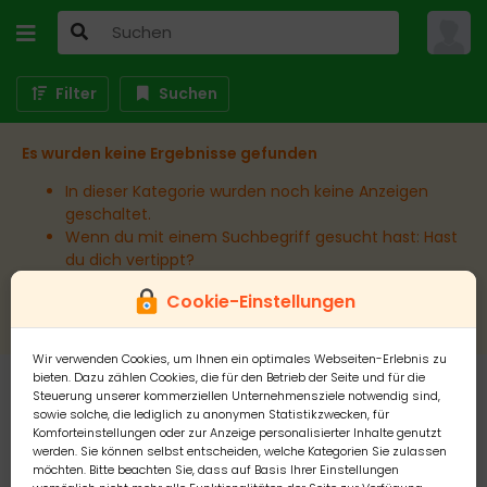
Filter
Suchen
Es wurden keine Ergebnisse gefunden
In dieser Kategorie wurden noch keine Anzeigen
geschaltet.
Wenn du mit einem Suchbegriff gesucht hast: Hast
du dich vertippt?
Wenn du in einem bestimmten Ort suchst:
Cookie-Einstellungen
Erweitere den Umkreis.
Wir verwenden Cookies, um Ihnen ein optimales Webseiten-Erlebnis zu
bieten. Dazu zählen Cookies, die für den Betrieb der Seite und für die
Steuerung unserer kommerziellen Unternehmensziele notwendig sind,
sowie solche, die lediglich zu anonymen Statistikzwecken, für
Komforteinstellungen oder zur Anzeige personalisierter Inhalte genutzt
werden. Sie können selbst entscheiden, welche Kategorien Sie zulassen
möchten. Bitte beachten Sie, dass auf Basis Ihrer Einstellungen