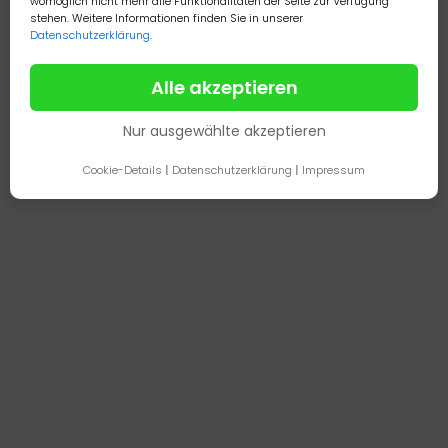
womöglich nicht mehr alle Funktionalitäten der Seite zur Verfügung
stehen. Weitere Informationen finden Sie in unserer
Datenschutzerklärung
.
Alle akzeptieren
Nur ausgewählte akzeptieren
Cookie-Details
|
Datenschutzerklärung
|
Impressum