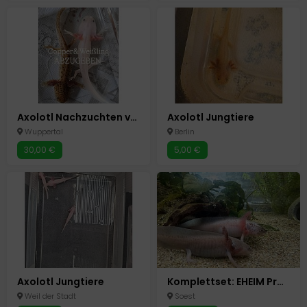
Axolotl Nachzuchten verschiedene Farben
Axolotl Jungtiere
Wuppertal
Berlin
30,00 €
5,00 €
Axolotl Jungtiere
Komplettset: EHEIM Proxima Aquarium + Kühler + 2 Axolotl – Liebhaberpflege, wg. Umzug
Weil der Stadt
Soest