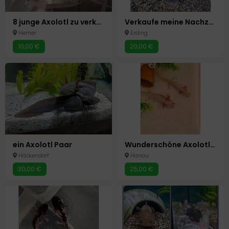
8 junge Axolotl zu verkaufen
Verkaufe meine Nachzucht-Axolotl
Hemer
Erding
10,00 €
20,00 €
ein Axolotl Paar
Wunderschöne Axolotlbabys Harlekine
Höckendorf
Hanau
30,00 €
25,00 €