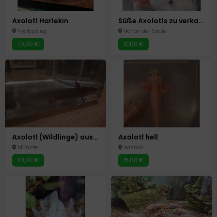
Axolotl Harlekin
Süße Axolotls zu verkaufen
Freilassing
Hof an der Saale
70,00 €
10,00 €
Axolotl (Wildlinge) aus liebevoller Nachzucht abzugeben
Axolotl hell
Münster
Wismar
20,00 €
15,00 €