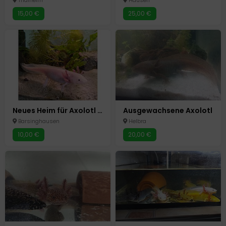
Thalheim
Hausen
15,00 €
25,00 €
Neues Heim für Axolotl ^^
Ausgewachsene Axolotl
Barsinghausen
Helbra
10,00 €
20,00 €