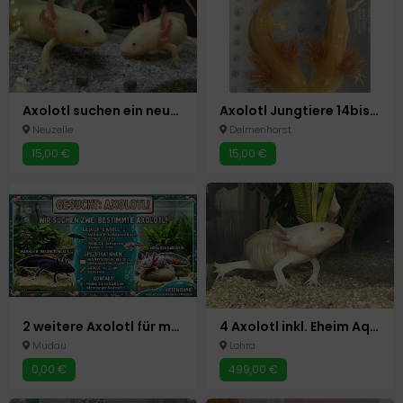
Axolotl suchen ein neues Zuhause
Axolotl Jungtiere 14bis15cm und 2 Böcke adult
Neuzelle
Delmenhorst
15,00 €
15,00 €
2 weitere Axolotl für mein Aquarium
4 Axolotl inkl. Eheim Aquarium 120 × 40 × 54 cm - Komplettset mit Hailea-Kühlung & Eheim Professional 4+
Mudau
Lohra
0,00 €
499,00 €