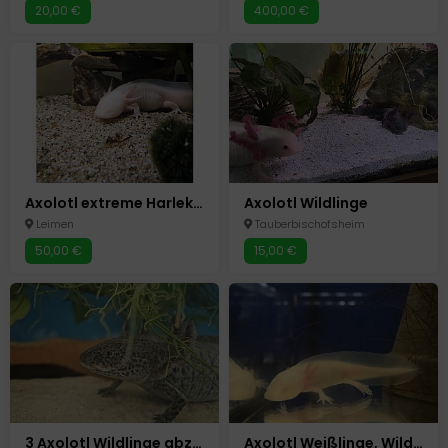
20,00 €
400,00 €
Axolotl extreme Harlekin & ghost 0.0.2
Axolotl Wildlinge
Leimen
Tauberbischofsheim
50,00 €
15,00 €
3 Axolotl Wildlinge abzugeben Aduld 21 Monate
Axolotl Weißlinge, Wildlinge, Harlekin und Red Eye 14-15cm abzugeben Jungtiere