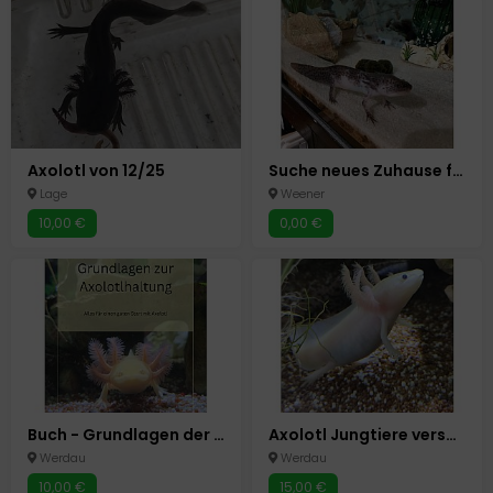
Axolotl von 12/25
Suche neues Zuhause für lotti
Lage
Weener
10,00 €
0,00 €
Buch - Grundlagen der Axolotl Haltung
Axolotl Jungtiere versch. Farben
Werdau
Werdau
10,00 €
15,00 €