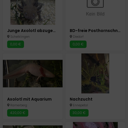
Junge Axolotl abzugeben
BD-freie Posthornschnecken (gerne bunt) und Neocaridina-Garnelen
Schelklingen
Diedorf
0,00 €
0,00 €
Axolotl mit Aquarium
Nachzucht
Ramerberg
Ennepetal
420,00 €
30,00 €