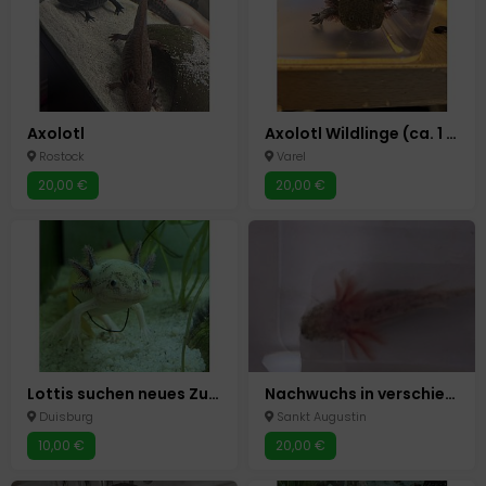
Axolotl
Axolotl Wildlinge (ca. 1 Jahr alt) in Varel abzugeben!
Rostock
Varel
20,00 €
20,00 €
Lottis suchen neues Zuhause
Nachwuchs in verschiedenen Farben
Duisburg
Sankt Augustin
10,00 €
20,00 €