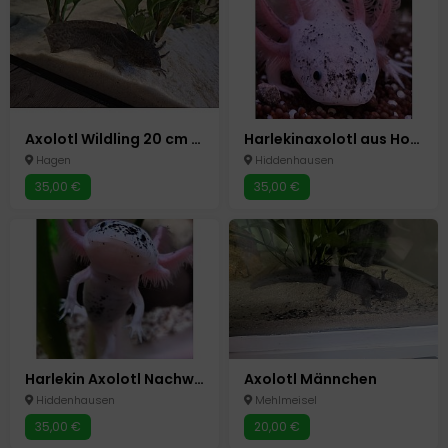
Axolotl Wildling 20 cm groß
Harlekinaxolotl aus Hobbyzucht
Hagen
Hiddenhausen
35,00 €
35,00 €
Harlekin Axolotl Nachwuchs
Axolotl Männchen
Hiddenhausen
Mehlmeisel
35,00 €
20,00 €