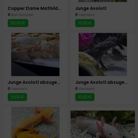
Copper Dame Mathilda, Adult ca. 2 Jahre
Junge Axolotl
Bad Salzuflen
Viechtach
50,00 €
10,00 €
Junge Axolotl abzugeben
Junge Axolotl abzugeben
Viechtach
Viechtach
10,00 €
10,00 €