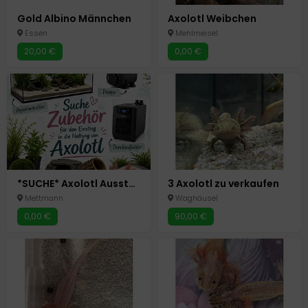
Gold Albino Männchen
Axolotl Weibchen
Essen
Mehlmeisel
20,00 €
0,00 €
*SUCHE* Axolotl Ausstattung/Zubehör
3 Axolotl zu verkaufen
Mettmann
Waghäusel
0,00 €
90,00 €