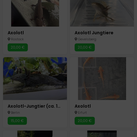
Axolotl
Axolotl Jungtiere
Rostock
Gevelsberg
20,00 €
20,00 €
Axolotl-Jungtier (ca. 10 Monate) in schöner olivgrüner Färbung abzugeben
Axolotl
Berlin
Erfurt
15,00 €
20,00 €