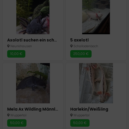
Axolotl suchen ein schönes Zuhause
5 axelotl
Neunkhausen
Schallodenbach
10,00 €
250,00 €
Mela Ax Wildling Männlich
Harlekin/Weißling
Wuppertal
Wuppertal
50,00 €
50,00 €