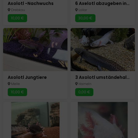
Axolotl -Nachwuchs
6 Axelotl abzugeben in liebevolle Hände
Drebkau
Lollar
10,00 €
30,00 €
Axolotl Jungtiere
3 Axolotl umständehalber abzugeben
Melle
Hameln
10,00 €
0,00 €