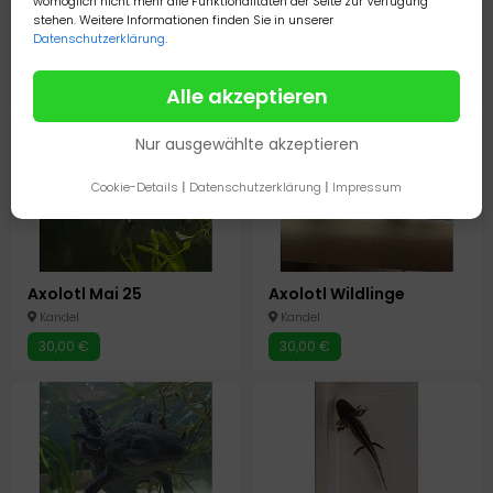
womöglich nicht mehr alle Funktionalitäten der Seite zur Verfügung
stehen. Weitere Informationen finden Sie in unserer
Axolotl Nachwuchs abzugeben
Axolotl Jungtiere Weißlinge mit Spots (Maske), Harlekins
Datenschutzerklärung
.
Kirn
Meuselwitz
10,00 €
Auf Anfrage
Alle akzeptieren
Nur ausgewählte akzeptieren
Cookie-Details
|
Datenschutzerklärung
|
Impressum
Axolotl Mai 25
Axolotl Wildlinge
Kandel
Kandel
30,00 €
30,00 €