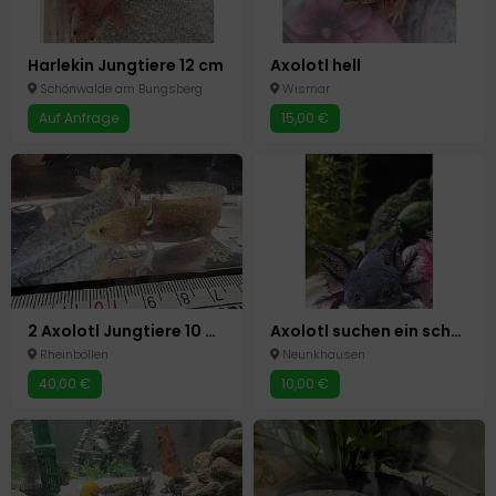
Harlekin Jungtiere 12 cm
Axolotl hell
Schönwalde am Bungsberg
Wismar
Auf Anfrage
15,00 €
2 Axolotl Jungtiere 10 Monate
Axolotl suchen ein schönes Zuhause
Rheinböllen
Neunkhausen
40,00 €
10,00 €