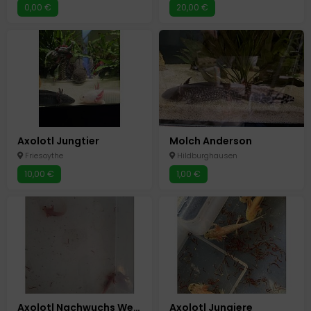
0,00 €
20,00 €
Axolotl Jungtier
Molch Anderson
Friesoythe
Hildburghausen
10,00 €
1,00 €
Axolotl Nachwuchs Weisslinge Gelb Harlekin
Axolotl Jungiere