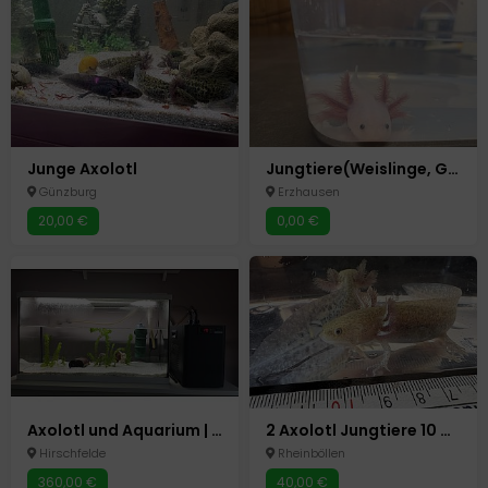
Junge Axolotl
Jungtiere(Weislinge, Goldalbinos, Starbrust?)ab 12cm abzu
Günzburg
Erzhausen
20,00 €
0,00 €
Axolotl und Aquarium | inkl. Kühlung, Zubehör
2 Axolotl Jungtiere 10 Monate
Hirschfelde
Rheinböllen
360,00 €
40,00 €