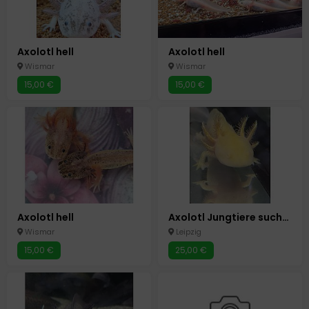
Axolotl hell
Axolotl hell
Wismar
Wismar
15,00 €
15,00 €
Axolotl hell
Axolotl Jungtiere suchen Zuhause
Wismar
Leipzig
15,00 €
25,00 €