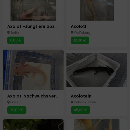
Axolotl-Jungtiere abzugeben
Axolotl
Berlin
Wolfsburg
0,00 €
10,00 €
Axolotl Nachwuchs verschiedene Farben
Axoloteln
Goslar
Gelsenkirchen
20,00 €
45,00 €