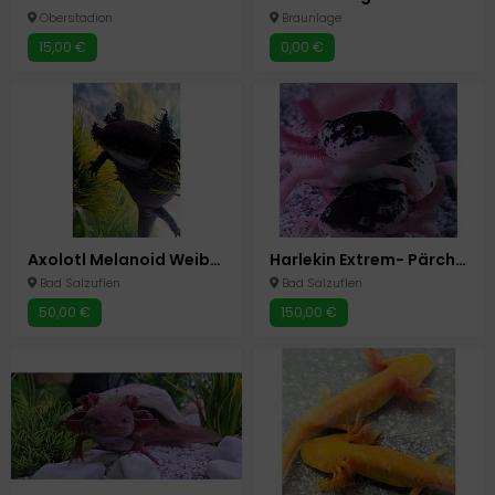
Oberstadion
Braunlage
15,00 €
0,00 €
Axolotl Melanoid Weibchen Adult ca. 2 Jahre alt, ca 30 cm
Harlekin Extrem- Pärchen Adult ca 2 Jahre alt
Bad Salzuflen
Bad Salzuflen
50,00 €
150,00 €