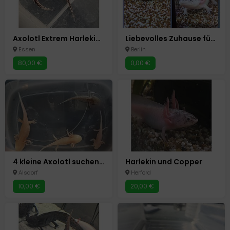
Axolotl Extrem Harlekin Jungtiere
Liebevolles Zuhause für 3 Axolotl-Männchen gesucht
Essen
Berlin
80,00 €
0,00 €
4 kleine Axolotl suchen ein Zuhause
Harlekin und Copper
Alsdorf
Herford
10,00 €
20,00 €