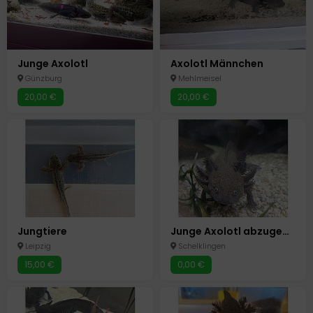
Junge Axolotl
Axolotl Männchen
Günzburg
Mehlmeisel
20,00 €
20,00 €
Jungtiere
Junge Axolotl abzugeben
Leipzig
Schelklingen
15,00 €
0,00 €