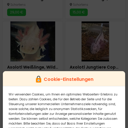
Schortens
Schortens
29,00 €
15,00 €
Axolotl Weißlinge, Wildlinge, Harlekin und Goldalbino 14-15 cm abzugeben Jungtiere
Axolotl Jungtiere Copper & Harlekin
Schortens
Sommerfelde
Cookie-Einstellungen
15,00 €
15,00 €
Wir verwenden Cookies, um Ihnen ein optimales Webseiten-Erlebnis zu
bieten. Dazu zählen Cookies, die für den Betrieb der Seite und für die
Steuerung unserer kommerziellen Unternehmensziele notwendig sind,
sowie solche, die lediglich zu anonymen Statistikzwecken, für
Komforteinstellungen oder zur Anzeige personalisierter Inhalte genutzt
werden. Sie können selbst entscheiden, welche Kategorien Sie zulassen
möchten. Bitte beachten Sie, dass auf Basis Ihrer Einstellungen