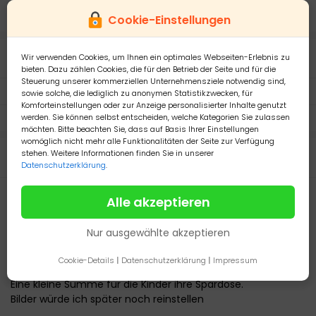
24 September 2022
960
Cookie-Einstellungen
Details
Wir verwenden Cookies, um Ihnen ein optimales Webseiten-Erlebnis zu
bieten. Dazu zählen Cookies, die für den Betrieb der Seite und für die
Steuerung unserer kommerziellen Unternehmensziele notwendig sind,
Versand mit:
Abholung durch Käufer
sowie solche, die lediglich zu anonymen Statistikzwecken, für
Komforteinstellungen oder zur Anzeige personalisierter Inhalte genutzt
Zahlen mit PayPal:
Ja, akzeptiere PayPal
werden. Sie können selbst entscheiden, welche Kategorien Sie zulassen
möchten. Bitte beachten Sie, dass auf Basis Ihrer Einstellungen
womöglich nicht mehr alle Funktionalitäten der Seite zur Verfügung
stehen. Weitere Informationen finden Sie in unserer
Beschreibung
Datenschutzerklärung
.
Hallo. Wir haben diese beiden Axolotl nur verrübergehen
Alle akzeptieren
aufgenommen und nun such dringend ein Zuhause für die
beiden.
Nur ausgewählte akzeptieren
Ein Männchen und Weibchen
Beide sind ca 20cm groß
Cookie-Details
|
Datenschutzerklärung
|
Impressum
Über das Alter kann ich leider keine Auskunft geben.
Eine kleine Summe für die Kinder ihre Spardose.
Bilder würde ich später noch reinstellen