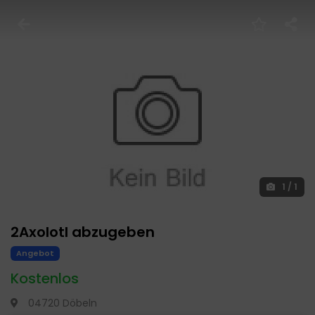
1
/
1
2Axolotl abzugeben
Angebot
Kostenlos
04720 Döbeln