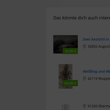
Das könnte dich auch inter
Zwei Axolottl i
32832 August
10,00 €
Weißling und Wi
42119 Wuppe
60,00 €
91320 Eberm