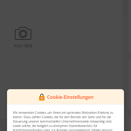
Cookie-Einstellungen
Wir verwenden Cookies, um Ihnen ein optimales Webseiten-Erlebnis zu
bieten. Dazu zählen Cookies, die für den Betrieb der Seite und für die
Steuerung unserer kommerziellen Unternehmensziele notwendig sind,
sowie solche, die lediglich zu anonymen Statistikzwecken, für
Komforteinstellungen oder zur Anzeige personalisierter Inhalte genutzt