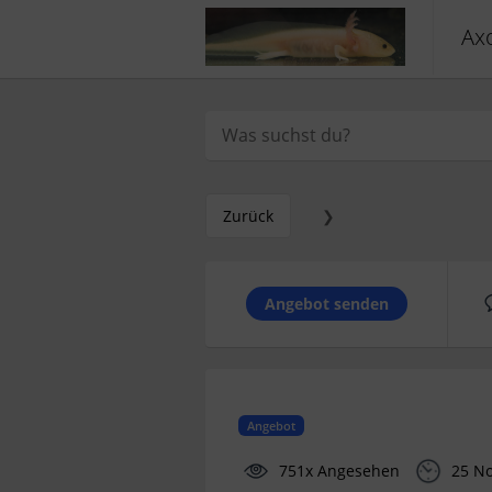
Axo
Zurück
❯
Angebot senden
Angebot
751x Angesehen
25 N